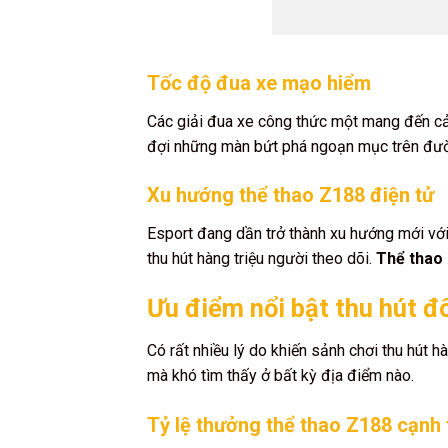
Tốc độ đua xe mạo hiểm
Các giải đua xe công thức một mang đến c
đợi những màn bứt phá ngoạn mục trên đườ
Xu hướng thể thao Z188 điện tử
Esport đang dần trở thành xu hướng mới vớ
thu hút hàng triệu người theo dõi.
Thể thao
Ưu điểm nổi bật thu hút đ
Có rất nhiều lý do khiến sảnh chơi thu hút 
mà khó tìm thấy ở bất kỳ địa điểm nào.
Tỷ lệ thưởng thể thao Z188 cạnh