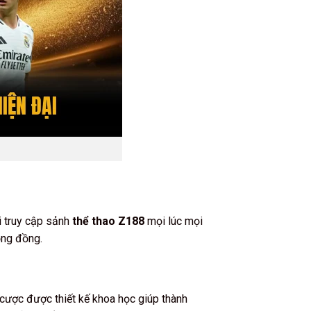
ái truy cập sảnh
thể thao Z188
mọi lúc mọi
cộng đồng.
cược được thiết kế khoa học giúp thành