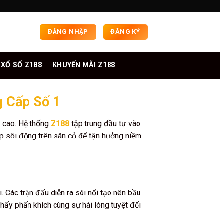
ĐĂNG NHẬP
ĐĂNG KÝ
XỔ SỐ Z188
KHUYẾN MÃI Z188
g Cấp Số 1
h cao. Hệ thống
Z188
tập trung đầu tư vào
p sôi động trên sân cỏ để tận hưởng niềm
. Các trận đấu diễn ra sôi nổi tạo nên bầu
hấy phấn khích cùng sự hài lòng tuyệt đối