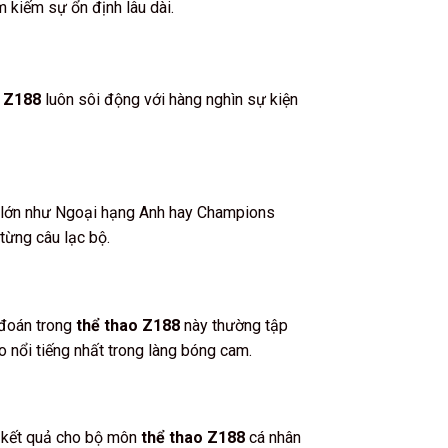
 kiếm sự ổn định lâu dài.
o Z188
luôn sôi động với hàng nghìn sự kiện
u lớn như Ngoại hạng Anh hay Champions
 từng câu lạc bộ.
 đoán trong
thể thao Z188
này thường tập
 nổi tiếng nhất trong làng bóng cam.
n kết quả cho bộ môn
thể thao Z188
cá nhân