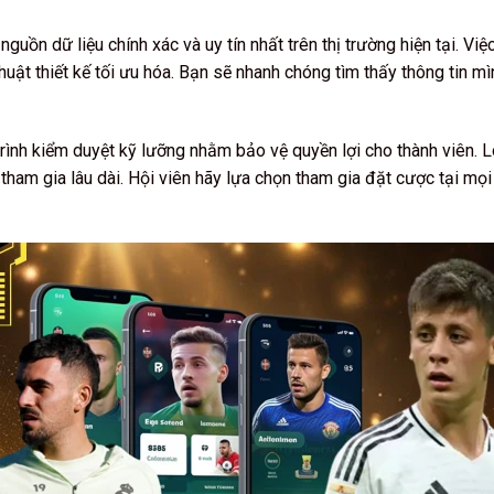
uồn dữ liệu chính xác và uy tín nhất trên thị trường hiện tại. Việ
uật thiết kế tối ưu hóa. Bạn sẽ nhanh chóng tìm thấy thông tin m
 trình kiểm duyệt kỹ lưỡng nhằm bảo vệ quyền lợi cho thành viên. L
ham gia lâu dài. Hội viên hãy lựa chọn tham gia đặt cược tại mọi 