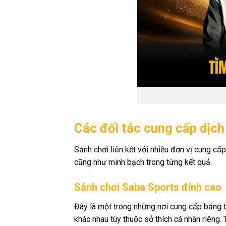
Các đối tác cung cấp dịch 
Sảnh chơi liên kết với nhiều đơn vị cung cấ
cũng như minh bạch trong từng kết quả.
Sảnh chơi Saba Sports đỉnh cao
Đây là một trong những nơi cung cấp bảng 
khác nhau tùy thuộc sở thích cá nhân riêng.