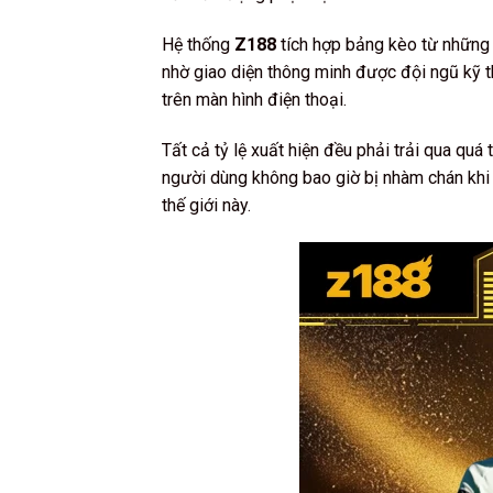
Hệ thống
Z188
tích hợp bảng kèo từ những ng
nhờ giao diện thông minh được đội ngũ kỹ th
trên màn hình điện thoại.
Tất cả tỷ lệ xuất hiện đều phải trải qua quá
người dùng không bao giờ bị nhàm chán khi t
thế giới này.