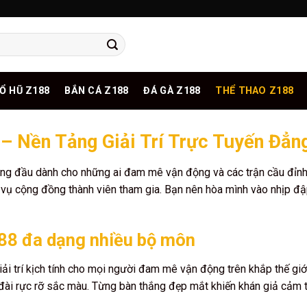
Ổ HŨ Z188
BẮN CÁ Z188
ĐÁ GÀ Z188
THỂ THAO Z188
– Nền Tảng Giải Trí Trực Tuyến Đẳn
àng đầu dành cho những ai đam mê vận động và các trận cầu đỉn
vụ cộng đồng thành viên tham gia. Bạn nên hòa mình vào nhịp đậ
88 đa dạng nhiều bộ môn
ải trí kịch tính cho mọi người đam mê vận động trên khắp thế giới
 đài rực rỡ sắc màu. Từng bàn thắng đẹp mắt khiến khán giả cảm t