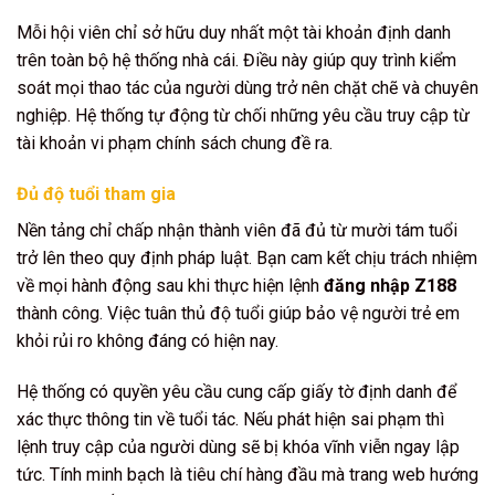
Mỗi hội viên chỉ sở hữu duy nhất một tài khoản định danh
trên toàn bộ hệ thống nhà cái. Điều này giúp quy trình kiểm
soát mọi thao tác của người dùng trở nên chặt chẽ và chuyên
nghiệp. Hệ thống tự động từ chối những yêu cầu truy cập từ
tài khoản vi phạm chính sách chung đề ra.
Đủ độ tuổi tham gia
Nền tảng chỉ chấp nhận thành viên đã đủ từ mười tám tuổi
trở lên theo quy định pháp luật. Bạn cam kết chịu trách nhiệm
về mọi hành động sau khi thực hiện lệnh
đăng nhập Z188
thành công. Việc tuân thủ độ tuổi giúp bảo vệ người trẻ em
khỏi rủi ro không đáng có hiện nay.
Hệ thống có quyền yêu cầu cung cấp giấy tờ định danh để
xác thực thông tin về tuổi tác. Nếu phát hiện sai phạm thì
lệnh truy cập của người dùng sẽ bị khóa vĩnh viễn ngay lập
tức. Tính minh bạch là tiêu chí hàng đầu mà trang web hướng