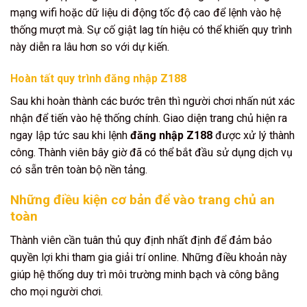
mạng wifi hoặc dữ liệu di động tốc độ cao để lệnh vào hệ
thống mượt mà. Sự cố giật lag tín hiệu có thể khiến quy trình
này diễn ra lâu hơn so với dự kiến.
Hoàn tất quy trình đăng nhập Z188
Sau khi hoàn thành các bước trên thì người chơi nhấn nút xác
nhận để tiến vào hệ thống chính. Giao diện trang chủ hiện ra
ngay lập tức sau khi lệnh
đăng nhập Z188
được xử lý thành
công. Thành viên bây giờ đã có thể bắt đầu sử dụng dịch vụ
có sẵn trên toàn bộ nền tảng.
Những điều kiện cơ bản để vào trang chủ an
toàn
Thành viên cần tuân thủ quy định nhất định để đảm bảo
quyền lợi khi tham gia giải trí online. Những điều khoản này
giúp hệ thống duy trì môi trường minh bạch và công bằng
cho mọi người chơi.