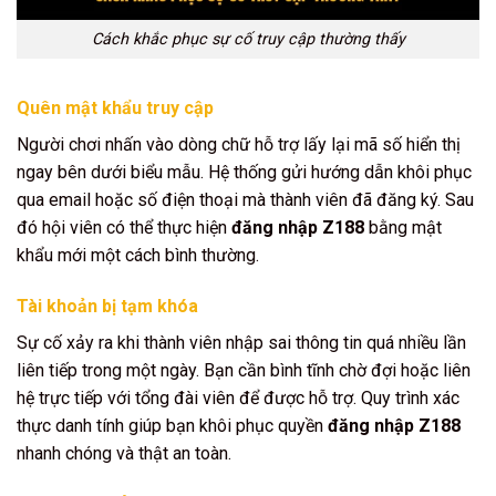
Cách khắc phục sự cố truy cập thường thấy
Quên mật khẩu truy cập
Người chơi nhấn vào dòng chữ hỗ trợ lấy lại mã số hiển thị
ngay bên dưới biểu mẫu. Hệ thống gửi hướng dẫn khôi phục
qua email hoặc số điện thoại mà thành viên đã đăng ký. Sau
đó hội viên có thể thực hiện
đăng nhập Z188
bằng mật
khẩu mới một cách bình thường.
Tài khoản bị tạm khóa
Sự cố xảy ra khi thành viên nhập sai thông tin quá nhiều lần
liên tiếp trong một ngày. Bạn cần bình tĩnh chờ đợi hoặc liên
hệ trực tiếp với tổng đài viên để được hỗ trợ. Quy trình xác
thực danh tính giúp bạn khôi phục quyền
đăng nhập Z188
nhanh chóng và thật an toàn.