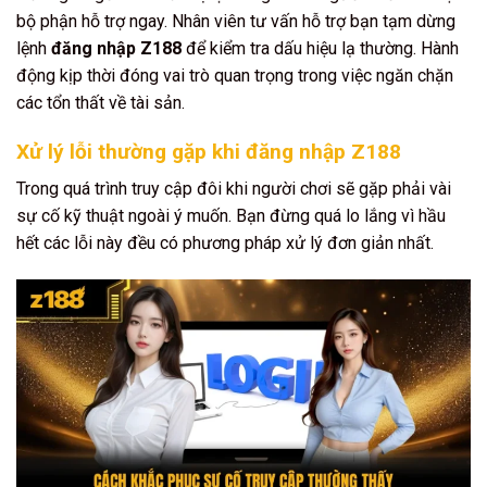
bộ phận hỗ trợ ngay. Nhân viên tư vấn hỗ trợ bạn tạm dừng
lệnh
đăng nhập Z188
để kiểm tra dấu hiệu lạ thường. Hành
động kịp thời đóng vai trò quan trọng trong việc ngăn chặn
các tổn thất về tài sản.
Xử lý lỗi thường gặp khi đăng nhập Z188
Trong quá trình truy cập đôi khi người chơi sẽ gặp phải vài
sự cố kỹ thuật ngoài ý muốn. Bạn đừng quá lo lắng vì hầu
hết các lỗi này đều có phương pháp xử lý đơn giản nhất.