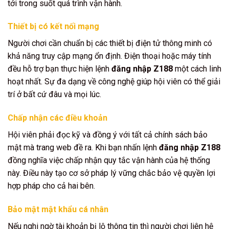
tới trong suốt quá trình vận hành.
Thiết bị có kết nối mạng
Người chơi cần chuẩn bị các thiết bị điện tử thông minh có
khả năng truy cập mạng ổn định. Điện thoại hoặc máy tính
đều hỗ trợ bạn thực hiện lệnh
đăng nhập Z188
một cách linh
hoạt nhất. Sự đa dạng về công nghệ giúp hội viên có thể giải
trí ở bất cứ đâu và mọi lúc.
Chấp nhận các điều khoản
Hội viên phải đọc kỹ và đồng ý với tất cả chính sách bảo
mật mà trang web đề ra. Khi bạn nhấn lệnh
đăng nhập Z188
đồng nghĩa việc chấp nhận quy tắc vận hành của hệ thống
này. Điều này tạo cơ sở pháp lý vững chắc bảo vệ quyền lợi
hợp pháp cho cả hai bên.
Bảo mật mật khẩu cá nhân
Nếu nghi ngờ tài khoản bị lộ thông tin thì người chơi liên hệ