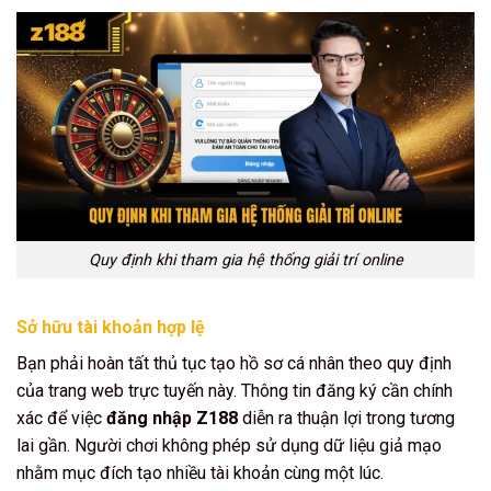
Quy định khi tham gia hệ thống giải trí online
Sở hữu tài khoản hợp lệ
Bạn phải hoàn tất thủ tục tạo hồ sơ cá nhân theo quy định
của trang web trực tuyến này. Thông tin đăng ký cần chính
xác để việc
đăng nhập Z188
diễn ra thuận lợi trong tương
lai gần. Người chơi không phép sử dụng dữ liệu giả mạo
nhằm mục đích tạo nhiều tài khoản cùng một lúc.