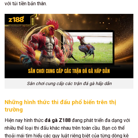
với túi tiền bản thân.
Sân chơi cung cấp các trận đá gà hấp dẫn
Những hình thức thi đấu phổ biến trên thị
trường
Hiện nay hình thức
đá gà
Z188
đang phát triển đa dạng với
nhiều thể loại thi đấu khác nhau trên toàn cầu. Bạn có thể
thoải mái tìm hiểu các quy luật riêng biệt của từng dòng kê