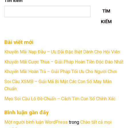
Tìm kiếm
TÌM
KIẾM
Bài viết mới
Khuyến Mãi Nạp Đầu – Ưu Đãi Đặc Biệt Dành Cho Hội Viên
Khuyến Mãi Cược Thua – Giải Pháp Hoàn Tiền Độc Đáo Nhất
Khuyến Mãi Hoàn Trả – Giải Pháp Tối Ưu Cho Người Chơi
Soi Cầu XSMB – Giải Mã Bí Mật Các Con Số May Mắn
Chuẩn
Mẹo Soi Cầu Lô Đề Chuẩn – Cách Tìm Con Số Chính Xác
Bình luận gần đây
Một người bình luận WordPress
trong
Chào tất cả mọi