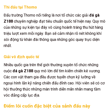
Thi đấu tại Thomo
Đấu trường Thomo nổi tiếng là nơi tổ chức các giải
đá gà
Z188
chuyên nghiệp đạt tiêu chuẩn quốc tế hiện nay. Quy mô
của những sự kiện tại đây vô cùng hoành tráng thu hút hàng
triệu lượt xem mỗi ngày. Bạn sẽ cảm nhận rõ nét không khí
sôi động từ khán đài thông qua những góc quay trực diện
nhất.
Giải vô địch quốc tế
Nhiều quốc gia trên thế giới thường xuyên tổ chức những
cuộc
đá gà Z188
quy mô lớn để tìm kiếm chiến kê vương.
Các con vật tham gia đều được tuyển chọn kỹ lưỡng về
ngoại hình lẫn kỹ năng chiến đấu đỉnh cao. Hội viên sẽ có cơ
hội thưởng thức những màn trình diễn mãn nhãn mang tầm
vóc đẳng cấp lục địa.
Điểm lôi cuốn đặc biệt của sảnh đấu này