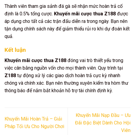
Thành viên tham gia sảnh đá gà sẽ nhận mức hoàn trả cố
định là 0.5% tổng cược.
Khuyến mãi cược thua Z188
được
áp dụng cho tất cả các trận đấu diễn ra trong ngày. Bạn nên
tận dụng chính sách này để giảm thiểu rủi ro khi dự đoán kết
quả.
Kết luận
Khuyến mãi cược thua Z188
đóng vai trò thiết yếu trong
việc cân bằng nguồn vốn cho mọi thành viên. Quy trình tại
Z188
tự động xử lý các giao dịch hoàn trả cực kỳ nhanh
chóng và chính xác. Bạn nên thường xuyên kiểm tra hòm thư
thông báo để nắm bắt khoản hỗ trợ tài chính định kỳ.
Khuyến Mãi Nạp Đầu – Ưu
Khuyến Mãi Hoàn Trả – Giải
Đãi Đặc Biệt Dành Cho Hội
Pháp Tối Ưu Cho Người Chơi
Viên