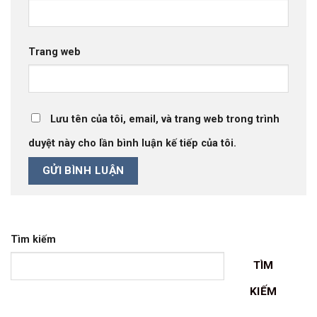
Trang web
Lưu tên của tôi, email, và trang web trong trình
duyệt này cho lần bình luận kế tiếp của tôi.
Tìm kiếm
TÌM
KIẾM