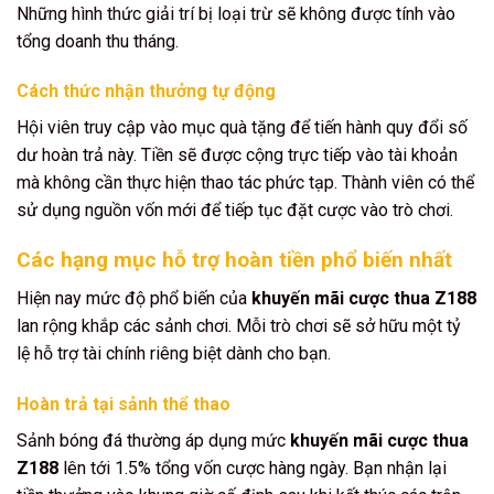
Những hình thức giải trí bị loại trừ sẽ không được tính vào
tổng doanh thu tháng.
Cách thức nhận thưởng tự động
Hội viên truy cập vào mục quà tặng để tiến hành quy đổi số
dư hoàn trả này. Tiền sẽ được cộng trực tiếp vào tài khoản
mà không cần thực hiện thao tác phức tạp. Thành viên có thể
sử dụng nguồn vốn mới để tiếp tục đặt cược vào trò chơi.
Các hạng mục hỗ trợ hoàn tiền phổ biến nhất
Hiện nay mức độ phổ biến của
khuyến mãi cược thua Z188
lan rộng khắp các sảnh chơi. Mỗi trò chơi sẽ sở hữu một tỷ
lệ hỗ trợ tài chính riêng biệt dành cho bạn.
Hoàn trả tại sảnh thể thao
Sảnh bóng đá thường áp dụng mức
khuyến mãi cược thua
Z188
lên tới 1.5% tổng vốn cược hàng ngày. Bạn nhận lại