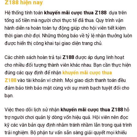
Z188 hiện nay
Hệ thống tính toán
khuyến mãi cược thua Z188
dựa trên
tổng số tiền mà người chơi thực tế đã thua. Quy trình vận
hành diễn ra hoàn toàn tự động giúp cho hội viên tiết kiệm
thời gian chờ đợi. Những thông báo về tỷ lệ nhận thưởng luôn
được hiển thị công khai tại giao diện trang chủ.
Các chính sách hoàn trả tại
Z188
được áp dụng linh hoạt
cho nhiều đối tượng thành viên khác nhau. Bạn cần thực hiện
đúng các quy định để nhận
khuyến mãi cược thua
Z188
vào tài khoản ví chính. Mọi giao dịch thanh toán đều
đảm bảo tính bảo mật cùng với sự minh bạch tuyệt đối cho
bạn.
Việc theo dõi lịch sử nhận
khuyến mãi cược thua Z188
hỗ
trợ người chơi quản lý dòng vốn hiệu quả. Hội viên nên đọc
kỹ các văn bản quy định nhằm tránh nhầm lẫn trong quá trình
trải nghiệm. Bộ phận tư vấn sẵn sàng giải quyết mọi khiếu