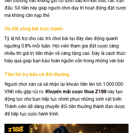
tiền thưởng vào khung giờ cố định sau khi kết thúc các trận
đấu. Số tiền này giúp người chơi duy trì hoạt động đặt cược
mà không cần nạp thẻ.
Ưu đãi sòng bài trực tuyến
Tỷ lệ hỗ trợ cho các trò chơi bài tại đây dao động quanh
ngưỡng 0.8% mỗi tuần. Hội viên tham gia đặt cược càng
nhiều thì giá trị tiền nhận về càng tăng cao. Đây là cách thức
hiệu quả giúp bạn bảo toàn nguồn vốn trong những ván bài.
Tiền hỗ trợ bắn cá đổi thưởng
Người chơi săn cá sẽ nhận lại khoản tiền lên tới 1.000.000
VNĐ nếu gặp rủi ro.
Khuyến mãi cược thua Z188
này tạo
động lực cho bạn tiếp tục chinh phục những sinh vật biển.
Thành viên dễ dàng chuyển đổi tiền thưởng thành đạn dược
để tiếp tục cuộc hành trình.