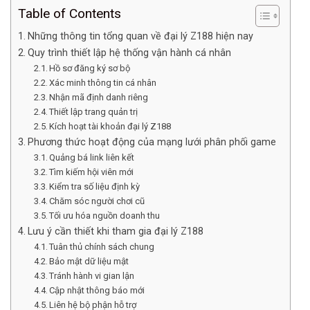
Table of Contents
Những thông tin tổng quan về đại lý Z188 hiện nay
Quy trình thiết lập hệ thống vận hành cá nhân
Hồ sơ đăng ký sơ bộ
Xác minh thông tin cá nhân
Nhận mã định danh riêng
Thiết lập trang quản trị
Kích hoạt tài khoản đại lý Z188
Phương thức hoạt động của mạng lưới phân phối game
Quảng bá link liên kết
Tìm kiếm hội viên mới
Kiểm tra số liệu định kỳ
Chăm sóc người chơi cũ
Tối ưu hóa nguồn doanh thu
Lưu ý cần thiết khi tham gia đại lý Z188
Tuân thủ chính sách chung
Bảo mật dữ liệu mật
Tránh hành vi gian lận
Cập nhật thông báo mới
Liên hệ bộ phận hỗ trợ