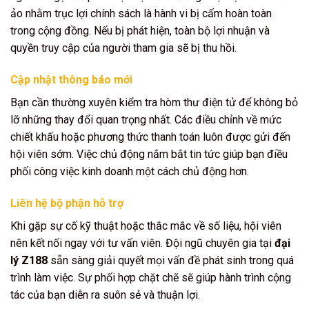
ảo nhằm trục lợi chính sách là hành vi bị cấm hoàn toàn
trong cộng đồng. Nếu bị phát hiện, toàn bộ lợi nhuận và
quyền truy cập của người tham gia sẽ bị thu hồi.
Cập nhật thông báo mới
Bạn cần thường xuyên kiểm tra hòm thư điện tử để không bỏ
lỡ những thay đổi quan trọng nhất. Các điều chỉnh về mức
chiết khấu hoặc phương thức thanh toán luôn được gửi đến
hội viên sớm. Việc chủ động nắm bắt tin tức giúp bạn điều
phối công việc kinh doanh một cách chủ động hơn.
Liên hệ bộ phận hỗ trợ
Khi gặp sự cố kỹ thuật hoặc thắc mắc về số liệu, hội viên
nên kết nối ngay với tư vấn viên. Đội ngũ chuyên gia tại
đại
lý Z188
sẵn sàng giải quyết mọi vấn đề phát sinh trong quá
trình làm việc. Sự phối hợp chặt chẽ sẽ giúp hành trình cộng
tác của bạn diễn ra suôn sẻ và thuận lợi.