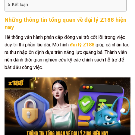
Kết luận
Những thông tin tổng quan về đại lý Z188 hiện
nay
Hệ thống vận hành phân cấp đóng vai trò cốt lõi trong việc
duy trì thị phần lâu dài. Mô hình
đại lý Z188
giúp cá nhân tạo
ra thu nhập ổn định dựa trên năng lực quảng bá. Thành viên
nên dành thời gian nghiên cứu kỹ các chính sách hỗ trợ để
bắt đầu công việc.