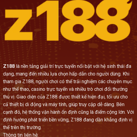
Z188
là nền tảng giải trí trực tuyến nổi bật với hệ sinh thái đa
dạng, mang đến nhiều lựa chọn hấp dẫn cho người dùng. Khi
tham gia Z188, người chơi có thể trải nghiệm các chuyên mục
như thể thao, casino trực tuyến và nhiều trò chơi đổi thưởng
thú vị. Giao diện của Z188 được thiết kế hiện đại, tối ưu cho
cả thiết bị di động và máy tính, giúp truy cập dễ dàng. Bên
cạnh đó, hệ thống vận hành ổn định cũng là điểm cộng lớn. Với
định hướng phát triển bền vững, Z188 đang dần khẳng định vị
thế trên thị trường.
Thông tin liên hệ: