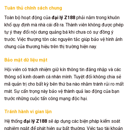
Tuân thủ chính sách chung
Toàn bộ hoạt động của
đại lý Z188
phải nằm trong khuôn
khổ quy định mà nhà cái đề ra. Thành viên không được phép
tự ý thay đổi nội dung quảng bá khi chưa có sự đồng ý
trước. Việc thượng tôn các nguyên tắc giúp bảo vệ hình ảnh
chung của thương hiệu trên thị trường hiện nay.
Bảo mật dữ liệu mật
Hội viên có trách nhiệm giữ kín thông tin đăng nhập và các
thông số kinh doanh cá nhân mình. Tuyệt đối không chia sẻ
mã quản trị cho bất kỳ bên thứ ba nào nhằm tránh rủi ro mất
mát. Sự cẩn trọng này bảo vệ thành quả lao động của bạn
trước những cuộc tấn công mạng độc hại.
Tránh hành vi gian lận
Hệ thống
đại lý Z188
sẽ áp dụng các biện pháp kiểm soát
nghiêm ngặt để phát hiện sự bất thường. Việc tạo tài khoản