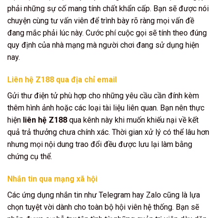
phải những sự cố mang tính chất khẩn cấp. Bạn sẽ được nói
chuyện cùng tư vấn viên để trình bày rõ ràng mọi vấn đề
đang mắc phải lúc này. Cước phí cuộc gọi sẽ tính theo đúng
quy định của nhà mạng mà người chơi đang sử dụng hiện
nay.
Liên hệ Z188 qua địa chỉ email
Gửi thư điện tử phù hợp cho những yêu cầu cần đính kèm
thêm hình ảnh hoặc các loại tài liệu liên quan. Bạn nên thực
hiện
liên hệ Z188
qua kênh này khi muốn khiếu nại về kết
quả trả thưởng chưa chính xác. Thời gian xử lý có thể lâu hơn
nhưng mọi nội dung trao đổi đều được lưu lại làm bằng
chứng cụ thể.
Nhắn tin qua mạng xã hội
Các ứng dụng nhắn tin như Telegram hay Zalo cũng là lựa
chọn tuyệt vời dành cho toàn bộ hội viên hệ thống. Bạn sẽ