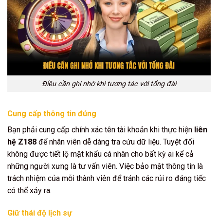
Điều cần ghi nhớ khi tương tác với tổng đài
Cung cấp thông tin đúng
Bạn phải cung cấp chính xác tên tài khoản khi thực hiện
liên
hệ Z188
để nhân viên dễ dàng tra cứu dữ liệu. Tuyệt đối
không được tiết lộ mật khẩu cá nhân cho bất kỳ ai kể cả
những người xưng là tư vấn viên. Việc bảo mật thông tin là
trách nhiệm của mỗi thành viên để tránh các rủi ro đáng tiếc
có thể xảy ra.
Giữ thái độ lịch sự