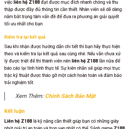
việc
liên hệ Z188
đạt được mục đích nhanh chóng và thu
thập được đầy đủ thông tin cần thiết. Nhân viên sẽ dễ dàng
nắm bắt trọng tâm vấn đề để đưa ra phương án giải quyết
tối ưu nhất cho bạn.
Kiểm tra lại kết quả
Sau khi nhận được hướng dẫn chi tiết thì bạn hãy thực hiện
theo và kiểm tra lại kết quả sau cùng nhé. Nếu vẫn chưa xử
lý được triệt để thì thành viên nên
liên hệ Z188
lần nữa để
báo cáo lại tình hình thực tế. Sự kiên nhẫn sẽ giúp mọi trục
trặc kỹ thuật được tháo gỡ một cách hoàn toàn và đảm bảo
trải nghiệm tốt.
Xem Thêm:
Chính Sách Bảo Mật
Kết luận
Liên hệ Z188
là kỹ năng cần thiết giúp bạn có những giây
phút giải trí an toàn và trọn vẹn nhất có thể. Sảnh game
Z188