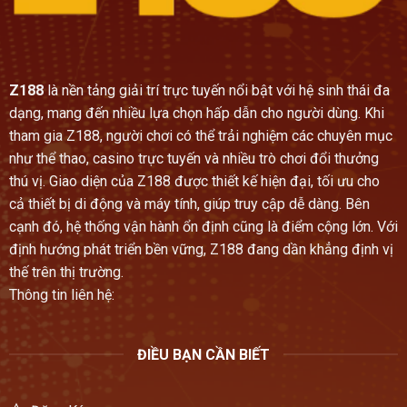
Z188
là nền tảng giải trí trực tuyến nổi bật với hệ sinh thái đa
dạng, mang đến nhiều lựa chọn hấp dẫn cho người dùng. Khi
tham gia Z188, người chơi có thể trải nghiệm các chuyên mục
như thể thao, casino trực tuyến và nhiều trò chơi đổi thưởng
thú vị. Giao diện của Z188 được thiết kế hiện đại, tối ưu cho
cả thiết bị di động và máy tính, giúp truy cập dễ dàng. Bên
cạnh đó, hệ thống vận hành ổn định cũng là điểm cộng lớn. Với
định hướng phát triển bền vững, Z188 đang dần khẳng định vị
thế trên thị trường.
Thông tin liên hệ:
ĐIỀU BẠN CẦN BIẾT