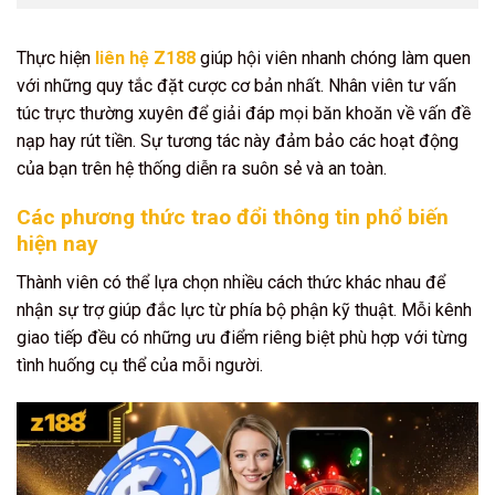
Thực hiện
liên hệ Z188
giúp hội viên nhanh chóng làm quen
với những quy tắc đặt cược cơ bản nhất. Nhân viên tư vấn
túc trực thường xuyên để giải đáp mọi băn khoăn về vấn đề
nạp hay rút tiền. Sự tương tác này đảm bảo các hoạt động
của bạn trên hệ thống diễn ra suôn sẻ và an toàn.
Các phương thức trao đổi thông tin phổ biến
hiện nay
Thành viên có thể lựa chọn nhiều cách thức khác nhau để
nhận sự trợ giúp đắc lực từ phía bộ phận kỹ thuật. Mỗi kênh
giao tiếp đều có những ưu điểm riêng biệt phù hợp với từng
tình huống cụ thể của mỗi người.