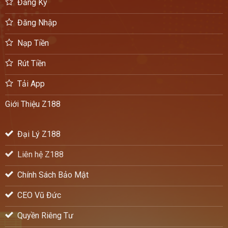
Đăng Ký
Đăng Nhập
Nạp Tiền
Rút Tiền
Tải App
Giới Thiệu Z188
Đại Lý Z188
Liên hệ Z188
Chính Sách Bảo Mật
CEO Vũ Đức
Quyền Riêng Tư