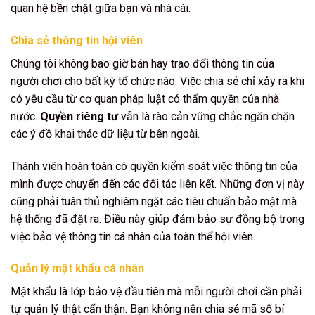
quan hệ bền chặt giữa bạn và nhà cái.
Chia sẻ thông tin hội viên
Chúng tôi không bao giờ bán hay trao đổi thông tin của
người chơi cho bất kỳ tổ chức nào. Việc chia sẻ chỉ xảy ra khi
có yêu cầu từ cơ quan pháp luật có thẩm quyền của nhà
nước.
Quyền riêng tư
vẫn là rào cản vững chắc ngăn chặn
các ý đồ khai thác dữ liệu từ bên ngoài.
Thành viên hoàn toàn có quyền kiểm soát việc thông tin của
mình được chuyển đến các đối tác liên kết. Những đơn vị này
cũng phải tuân thủ nghiêm ngặt các tiêu chuẩn bảo mật mà
hệ thống đã đặt ra. Điều này giúp đảm bảo sự đồng bộ trong
việc bảo vệ thông tin cá nhân của toàn thể hội viên.
Quản lý mật khẩu cá nhân
Mật khẩu là lớp bảo vệ đầu tiên mà mỗi người chơi cần phải
tự quản lý thật cẩn thận. Bạn không nên chia sẻ mã số bí