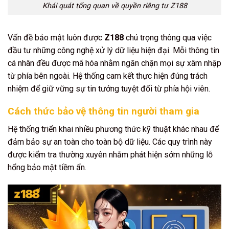
Khái quát tổng quan về quyền riêng tư Z188
Vấn đề bảo mật luôn được
Z188
chú trọng thông qua việc
đầu tư những công nghệ xử lý dữ liệu hiện đại. Mỗi thông tin
cá nhân đều được mã hóa nhằm ngăn chặn mọi sự xâm nhập
từ phía bên ngoài. Hệ thống cam kết thực hiện đúng trách
nhiệm để giữ vững sự tin tưởng tuyệt đối từ phía hội viên.
Cách thức bảo vệ thông tin người tham gia
Hệ thống triển khai nhiều phương thức kỹ thuật khác nhau để
đảm bảo sự an toàn cho toàn bộ dữ liệu. Các quy trình này
được kiểm tra thường xuyên nhằm phát hiện sớm những lỗ
hổng bảo mật tiềm ẩn.