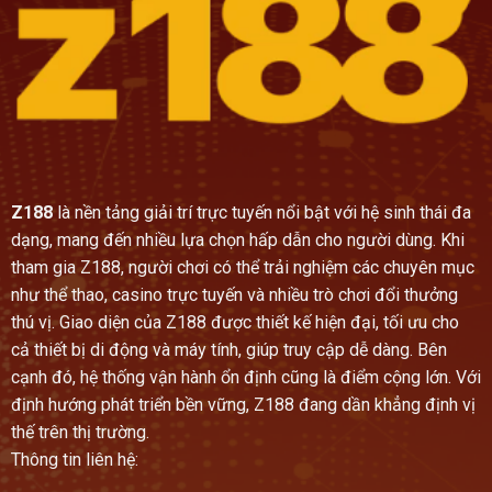
Z188
là nền tảng giải trí trực tuyến nổi bật với hệ sinh thái đa
dạng, mang đến nhiều lựa chọn hấp dẫn cho người dùng. Khi
tham gia Z188, người chơi có thể trải nghiệm các chuyên mục
như thể thao, casino trực tuyến và nhiều trò chơi đổi thưởng
thú vị. Giao diện của Z188 được thiết kế hiện đại, tối ưu cho
cả thiết bị di động và máy tính, giúp truy cập dễ dàng. Bên
cạnh đó, hệ thống vận hành ổn định cũng là điểm cộng lớn. Với
định hướng phát triển bền vững, Z188 đang dần khẳng định vị
thế trên thị trường.
Thông tin liên hệ: