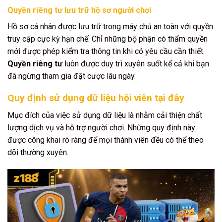
Quyền riêng tư lưu trữ hồ sơ người chơi
Hồ sơ cá nhân được lưu trữ trong máy chủ an toàn với quyền
truy cập cực kỳ hạn chế. Chỉ những bộ phận có thẩm quyền
mới được phép kiểm tra thông tin khi có yêu cầu cần thiết.
Quyền riêng tư
luôn được duy trì xuyên suốt kể cả khi bạn
đã ngừng tham gia đặt cược lâu ngày.
Quy định sử dụng dữ liệu hội viên tại đây
Mục đích của việc sử dụng dữ liệu là nhằm cải thiện chất
lượng dịch vụ và hỗ trợ người chơi. Những quy định này
được công khai rõ ràng để mọi thành viên đều có thể theo
dõi thường xuyên.