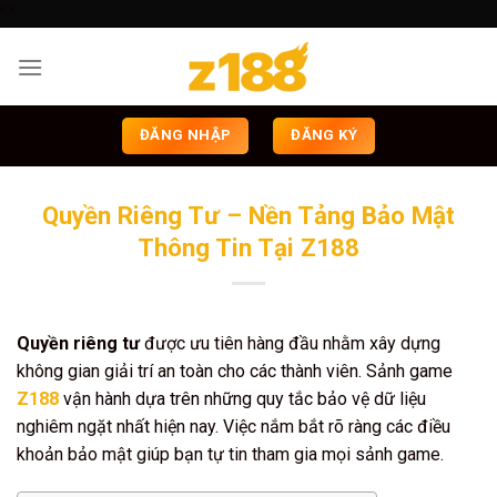
Skip
"
"
to
content
ĐĂNG NHẬP
ĐĂNG KÝ
Quyền Riêng Tư – Nền Tảng Bảo Mật
Thông Tin Tại Z188
Quyền riêng tư
được ưu tiên hàng đầu nhằm xây dựng
không gian giải trí an toàn cho các thành viên. Sảnh game
Z188
vận hành dựa trên những quy tắc bảo vệ dữ liệu
nghiêm ngặt nhất hiện nay. Việc nắm bắt rõ ràng các điều
khoản bảo mật giúp bạn tự tin tham gia mọi sảnh game.