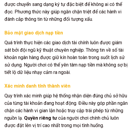
được chuyển sang dạng ký tự đặc biệt để không ai có thể
đọc. Phương thức này giúp ngăn chặn triệt để các hành vi
đánh cắp thông tin từ những đối tượng xấu.
Bảo mật giao dịch nạp tiền
Quá trình thực hiện các giao dịch tài chính luôn được giám
sát bởi đội ngũ kỹ thuật chuyên nghiệp. Thông tin về số tài
khoản ngân hàng được giữ kín hoàn toàn trong suốt lịch sử
sử dụng. Người chơi có thể yên tâm nạp tiền mà không sợ bị
tiết lộ dữ liệu nhạy cảm ra ngoài.
Xác minh danh tính thành viên
Quy trình xác minh giúp hệ thống nhận diện đúng chủ sở hữu
của từng tài khoản đang hoạt động. Điều này góp phần ngăn
chặn các hành vi gian lận hoặc truy cập trái phép từ những
nguồn lạ.
Quyền riêng tư
của người chơi chính chủ luôn
được đặt lên vị trí cao nhất trong mọi tình huống.