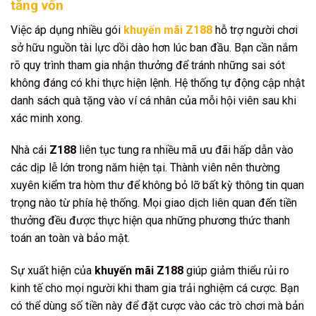
tăng vốn
Việc áp dụng nhiều gói
khuyến mãi Z188
hỗ trợ người chơi
sở hữu nguồn tài lực dồi dào hơn lúc ban đầu. Bạn cần nắm
rõ quy trình tham gia nhận thưởng để tránh những sai sót
không đáng có khi thực hiện lệnh. Hệ thống tự động cập nhật
danh sách quà tặng vào ví cá nhân của mỗi hội viên sau khi
xác minh xong.
Nhà cái
Z188
liên tục tung ra nhiều mã ưu đãi hấp dẫn vào
các dịp lễ lớn trong năm hiện tại. Thành viên nên thường
xuyên kiểm tra hòm thư để không bỏ lỡ bất kỳ thông tin quan
trọng nào từ phía hệ thống. Mọi giao dịch liên quan đến tiền
thưởng đều được thực hiện qua những phương thức thanh
toán an toàn và bảo mật.
Sự xuất hiện của
khuyến mãi Z188
giúp giảm thiểu rủi ro
kinh tế cho mọi người khi tham gia trải nghiệm cá cược. Bạn
có thể dùng số tiền này để đặt cược vào các trò chơi mà bản