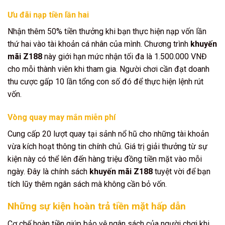
Ưu đãi nạp tiền lần hai
Nhận thêm 50% tiền thưởng khi bạn thực hiện nạp vốn lần
thứ hai vào tài khoản cá nhân của mình. Chương trình
khuyến
mãi Z188
này giới hạn mức nhận tối đa là 1.500.000 VNĐ
cho mỗi thành viên khi tham gia. Người chơi cần đạt doanh
thu cược gấp 10 lần tổng con số đó để thực hiện lệnh rút
vốn.
Vòng quay may mắn miễn phí
Cung cấp 20 lượt quay tại sảnh nổ hũ cho những tài khoản
vừa kích hoạt thông tin chính chủ. Giá trị giải thưởng từ sự
kiện này có thể lên đến hàng triệu đồng tiền mặt vào mỗi
ngày. Đây là chính sách
khuyến mãi Z188
tuyệt vời để bạn
tích lũy thêm ngân sách mà không cần bỏ vốn.
Những sự kiện hoàn trả tiền mặt hấp dẫn
Cơ chế hoàn tiền giúp bảo vệ ngân sách của người chơi khi