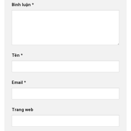
Bình luận
*
Tên
*
Email
*
Trang web