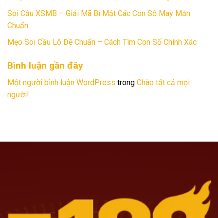
Soi Cầu XSMB – Giải Mã Bí Mật Các Con Số May Mắn
Chuẩn
Mẹo Soi Cầu Lô Đề Chuẩn – Cách Tìm Con Số Chính Xác
Bình luận gần đây
Một người bình luận WordPress
trong
Chào tất cả mọi
người!