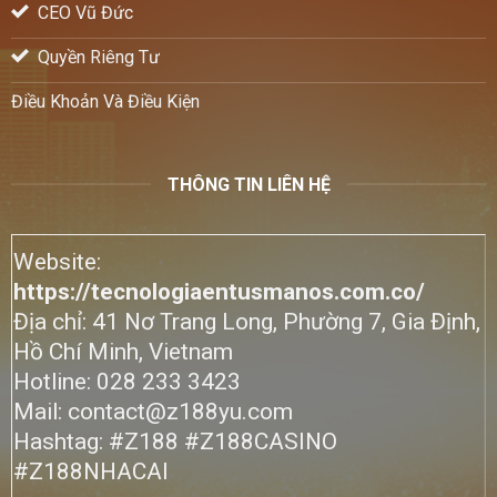
CEO Vũ Đức
Quyền Riêng Tư
Điều Khoản Và Điều Kiện
THÔNG TIN LIÊN HỆ
Website:
https://tecnologiaentusmanos.com.co/
Địa chỉ: 41 Nơ Trang Long, Phường 7, Gia Định,
Hồ Chí Minh, Vietnam
Hotline: 028 233 3423
Mail:
contact@z188yu.com
Hashtag: #Z188 #Z188CASINO
#Z188NHACAI