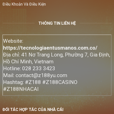
Điều Khoản Và Điều Kiện
THÔNG TIN LIÊN HỆ
Website:
https://tecnologiaentusmanos.com.co/
Địa chỉ: 41 Nơ Trang Long, Phường 7, Gia Định,
Hồ Chí Minh, Vietnam
Hotline: 028 233 3423
Mail:
contact@z188yu.com
Hashtag: #Z188 #Z188CASINO
#Z188NHACAI
ĐỐI TÁC HỢP TÁC CỦA NHÀ CÁI