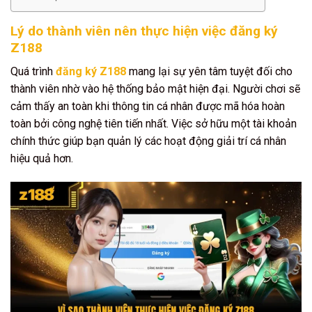
Lý do thành viên nên thực hiện việc đăng ký
Z188
Quá trình
đăng ký Z188
mang lại sự yên tâm tuyệt đối cho
thành viên nhờ vào hệ thống bảo mật hiện đại. Người chơi sẽ
cảm thấy an toàn khi thông tin cá nhân được mã hóa hoàn
toàn bởi công nghệ tiên tiến nhất. Việc sở hữu một tài khoản
chính thức giúp bạn quản lý các hoạt động giải trí cá nhân
hiệu quả hơn.