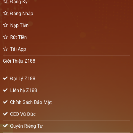
Đăng Ký
Đăng Nhập
Nạp Tiền
Rút Tiền
Tải App
Giới Thiệu Z188
Đại Lý Z188
Liên hệ Z188
Chính Sách Bảo Mật
CEO Vũ Đức
Quyền Riêng Tư