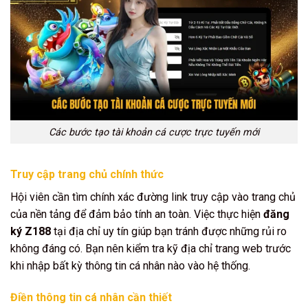
Các bước tạo tài khoản cá cược trực tuyến mới
Truy cập trang chủ chính thức
Hội viên cần tìm chính xác đường link truy cập vào trang chủ
của nền tảng để đảm bảo tính an toàn. Việc thực hiện
đăng
ký Z188
tại địa chỉ uy tín giúp bạn tránh được những rủi ro
không đáng có. Bạn nên kiểm tra kỹ địa chỉ trang web trước
khi nhập bất kỳ thông tin cá nhân nào vào hệ thống.
Điền thông tin cá nhân cần thiết