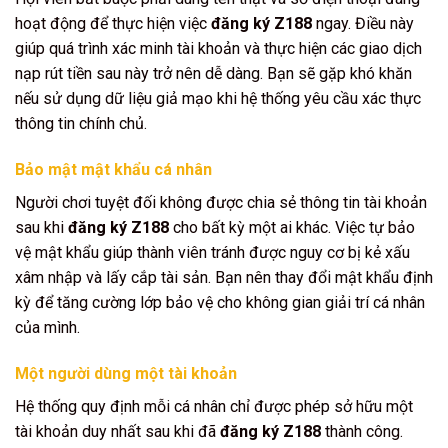
hoạt động để thực hiện việc
đăng ký Z188
ngay. Điều này
giúp quá trình xác minh tài khoản và thực hiện các giao dịch
nạp rút tiền sau này trở nên dễ dàng. Bạn sẽ gặp khó khăn
nếu sử dụng dữ liệu giả mạo khi hệ thống yêu cầu xác thực
thông tin chính chủ.
Bảo mật mật khẩu cá nhân
Người chơi tuyệt đối không được chia sẻ thông tin tài khoản
sau khi
đăng ký Z188
cho bất kỳ một ai khác. Việc tự bảo
vệ mật khẩu giúp thành viên tránh được nguy cơ bị kẻ xấu
xâm nhập và lấy cắp tài sản. Bạn nên thay đổi mật khẩu định
kỳ để tăng cường lớp bảo vệ cho không gian giải trí cá nhân
của mình.
Một người dùng một tài khoản
Hệ thống quy định mỗi cá nhân chỉ được phép sở hữu một
tài khoản duy nhất sau khi đã
đăng ký Z188
thành công.