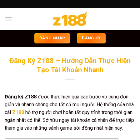
Skip
"
"
to
content
ĐĂNG NHẬP
ĐĂNG KÝ
Đăng Ký Z188 – Hướng Dẫn Thực Hiện
Tạo Tài Khoản Nhanh
Đăng ký Z188
được thực hiện qua các bước vô cùng đơn
giản và nhanh chóng cho tất cả mọi người. Hệ thống của nhà
cái
Z188
hỗ trợ người chơi hoàn tất quy trình trong thời gian
ngắn nhất có thể. Sở hữu ngay tài khoản cá nhân để trực tiếp
tham gia vào những sảnh game sôi động nhất hiện nay.