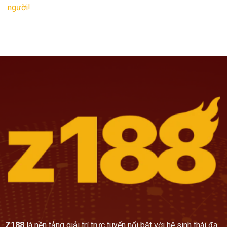
người!
Z188
là nền tảng giải trí trực tuyến nổi bật với hệ sinh thái đa