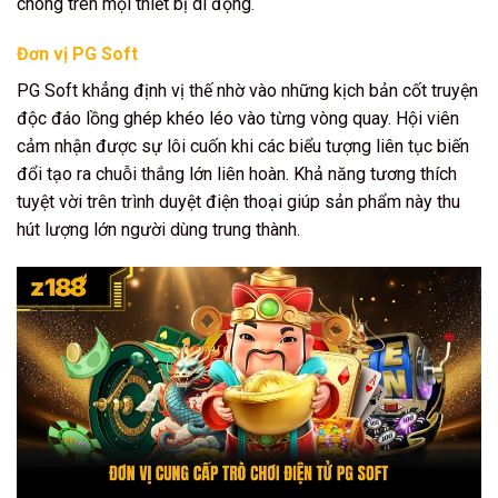
chóng trên mọi thiết bị di động.
Đơn vị PG Soft
PG Soft khẳng định vị thế nhờ vào những kịch bản cốt truyện
độc đáo lồng ghép khéo léo vào từng vòng quay. Hội viên
cảm nhận được sự lôi cuốn khi các biểu tượng liên tục biến
đổi tạo ra chuỗi thắng lớn liên hoàn. Khả năng tương thích
tuyệt vời trên trình duyệt điện thoại giúp sản phẩm này thu
hút lượng lớn người dùng trung thành.