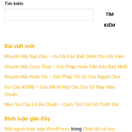
Tìm kiếm
TÌM
KIẾM
Bài viết mới
Khuyến Mãi Nạp Đầu – Ưu Đãi Đặc Biệt Dành Cho Hội Viên
Khuyến Mãi Cược Thua – Giải Pháp Hoàn Tiền Độc Đáo Nhất
Khuyến Mãi Hoàn Trả – Giải Pháp Tối Ưu Cho Người Chơi
Soi Cầu XSMB – Giải Mã Bí Mật Các Con Số May Mắn
Chuẩn
Mẹo Soi Cầu Lô Đề Chuẩn – Cách Tìm Con Số Chính Xác
Bình luận gần đây
Một người bình luận WordPress
trong
Chào tất cả mọi