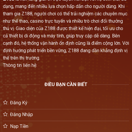
dạng, mang đến nhiều lựa chọn hấp dẫn cho người dùng. Khi
tham gia Z188, người chơi có thể trải nghiệm các chuyên mục
như thể thao, casino trực tuyến và nhiều trò chơi đổi thưởng
thú vị. Giao diện của Z188 được thiết kế hiện đại, tối ưu cho
cả thiết bị di động và máy tính, giúp truy cập dễ dàng. Bên
cạnh đó, hệ thống vận hành ổn định cũng là điểm cộng lớn. Với
định hướng phát triển bền vững, Z188 đang dần khẳng định vị
thế trên thị trường.
Thông tin liên hệ:
ĐIỀU BẠN CẦN BIẾT
Đăng Ký
Đăng Nhập
Nạp Tiền