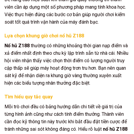
viên cần áp dụng một số phương pháp mang tính khoa học.
Việc thực hiện đúng các bước cơ bản giúp người chơi kiểm
soát tốt quá trình vận hành của máy đánh bạc.
Lựa chọn khung giờ chơi nổ hũ Z188
Nổ hũ Z188
thường có những khoảng thời gian nạp điểm và
xả điểm nhất định theo chu kỳ lập trình sẵn từ nhà cái. Nhiều
hội viên nhận thấy việc chọn thời điểm có lượng người truy
cập thấp sẽ giúp máy hoạt động trơn tru hơn. Bạn nên quan
sát kỹ để nhận diện ra khung giờ vàng thường xuyên xuất
hiện các biểu tượng nhân thưởng đặc biệt.
Tìm hiểu quy tắc quay
Mỗi trò chơi đều có bảng hướng dẫn chi tiết về giá trị của
từng hình ảnh cũng như cách tính điểm thưởng. Thành viên
cần đọc kỹ thông tin này trước khi bắt đầu đặt tiền cược để
tránh những sai sót không đáng có. Hiểu rõ luật
nổ hũ Z188