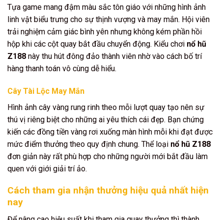
Tựa game mang đậm màu sắc tôn giáo với những hình ảnh
linh vật biểu trưng cho sự thịnh vượng và may mắn. Hội viên
trải nghiệm cảm giác bình yên nhưng không kém phần hồi
hộp khi các cột quay bắt đầu chuyển động. Kiểu chơi
nổ hũ
Z188
này thu hút đông đảo thành viên nhờ vào cách bố trí
hàng thanh toán vô cùng dễ hiểu.
Cây Tài Lộc May Mắn
Hình ảnh cây vàng rung rinh theo mỗi lượt quay tạo nên sự
thú vị riêng biệt cho những ai yêu thích cái đẹp. Bạn chứng
kiến các đồng tiền vàng rơi xuống màn hình mỗi khi đạt được
mức điểm thưởng theo quy định chung. Thể loại
nổ hũ Z188
đơn giản này rất phù hợp cho những người mới bắt đầu làm
quen với giới giải trí ảo.
Cách tham gia nhận thưởng hiệu quả nhất hiện
nay
Để nâng cao hiệu suất khi tham gia quay thưởng thì thành