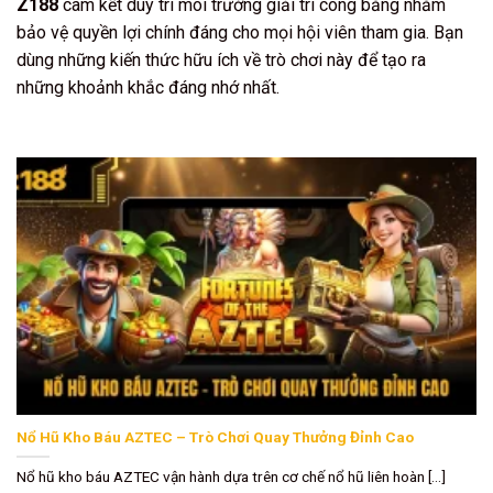
Z188
cam kết duy trì môi trường giải trí công bằng nhằm
bảo vệ quyền lợi chính đáng cho mọi hội viên tham gia. Bạn
dùng những kiến thức hữu ích về trò chơi này để tạo ra
những khoảnh khắc đáng nhớ nhất.
Nổ Hũ Kho Báu AZTEC – Trò Chơi Quay Thưởng Đỉnh Cao
Nổ hũ kho báu AZTEC vận hành dựa trên cơ chế nổ hũ liên hoàn [...]