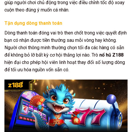
giúp người chơi chủ động trong việc điều chỉnh tốc độ xoay
cuộn theo đúng ý muốn cá nhân.
Tận dụng dòng thanh toán
Dòng thanh toán đóng vai trò then chốt trong việc quyết định
bạn có nhận được tiền thưởng sau mỗi vòng hay không.
Người chơi thông minh thường chọn tối đa các hàng có sẵn
để không bỏ lỡ bất kỳ cơ hội thắng lợi nào. Trò
nổ hũ Z188
hiện đại cho phép hội viên linh hoạt thay đổi số lượng dòng
để tối ưu hóa nguồn vốn sẵn có.