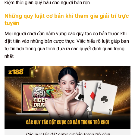
kiệm thời gian quý báu cho người bận rộn.
Những quy luật cơ bản khi tham gia giải trí trực
tuyến
Mọi người chơi cần nắm vững các quy tắc cơ bản trước khi
đặt tiền vào những bàn cược thực. Việc hiểu rõ luật giúp bạn
tự tin hơn trong quá trình đưa ra các quyết định quan trọng
nhất.
Các quy tắc đặt cược cơ bản trong trò chơi