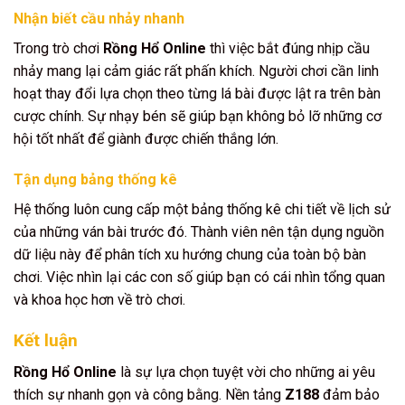
Nhận biết cầu nhảy nhanh
Trong trò chơi
Rồng Hổ Online
thì việc bắt đúng nhịp cầu
nhảy mang lại cảm giác rất phấn khích. Người chơi cần linh
hoạt thay đổi lựa chọn theo từng lá bài được lật ra trên bàn
cược chính. Sự nhạy bén sẽ giúp bạn không bỏ lỡ những cơ
hội tốt nhất để giành được chiến thắng lớn.
Tận dụng bảng thống kê
Hệ thống luôn cung cấp một bảng thống kê chi tiết về lịch sử
của những ván bài trước đó. Thành viên nên tận dụng nguồn
dữ liệu này để phân tích xu hướng chung của toàn bộ bàn
chơi. Việc nhìn lại các con số giúp bạn có cái nhìn tổng quan
và khoa học hơn về trò chơi.
Kết luận
Rồng Hổ Online
là sự lựa chọn tuyệt vời cho những ai yêu
thích sự nhanh gọn và công bằng. Nền tảng
Z188
đảm bảo