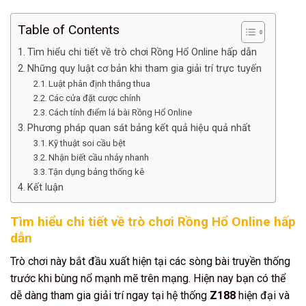
Table of Contents
Tìm hiểu chi tiết về trò chơi Rồng Hổ Online hấp dẫn
Những quy luật cơ bản khi tham gia giải trí trực tuyến
Luật phân định thắng thua
Các cửa đặt cược chính
Cách tính điểm lá bài Rồng Hổ Online
Phương pháp quan sát bảng kết quả hiệu quả nhất
Kỹ thuật soi cầu bệt
Nhận biết cầu nhảy nhanh
Tận dụng bảng thống kê
Kết luận
Tìm hiểu chi tiết về trò chơi Rồng Hổ Online hấp
dẫn
Trò chơi này bắt đầu xuất hiện tại các sòng bài truyền thống
trước khi bùng nổ mạnh mẽ trên mạng. Hiện nay bạn có thể
dễ dàng tham gia giải trí ngay tại hệ thống
Z188
hiện đại và