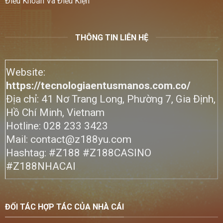
Điều Khoản Và Điều Kiện
THÔNG TIN LIÊN HỆ
Website:
https://tecnologiaentusmanos.com.co/
Địa chỉ: 41 Nơ Trang Long, Phường 7, Gia Định,
Hồ Chí Minh, Vietnam
Hotline: 028 233 3423
Mail:
contact@z188yu.com
Hashtag: #Z188 #Z188CASINO
#Z188NHACAI
ĐỐI TÁC HỢP TÁC CỦA NHÀ CÁI