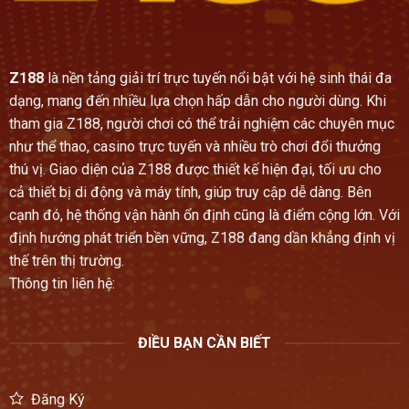
Z188
là nền tảng giải trí trực tuyến nổi bật với hệ sinh thái đa
dạng, mang đến nhiều lựa chọn hấp dẫn cho người dùng. Khi
tham gia Z188, người chơi có thể trải nghiệm các chuyên mục
như thể thao, casino trực tuyến và nhiều trò chơi đổi thưởng
thú vị. Giao diện của Z188 được thiết kế hiện đại, tối ưu cho
cả thiết bị di động và máy tính, giúp truy cập dễ dàng. Bên
cạnh đó, hệ thống vận hành ổn định cũng là điểm cộng lớn. Với
định hướng phát triển bền vững, Z188 đang dần khẳng định vị
thế trên thị trường.
Thông tin liên hệ:
ĐIỀU BẠN CẦN BIẾT
Đăng Ký