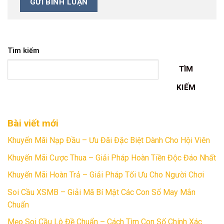
Tìm kiếm
TÌM
KIẾM
Bài viết mới
Khuyến Mãi Nạp Đầu – Ưu Đãi Đặc Biệt Dành Cho Hội Viên
Khuyến Mãi Cược Thua – Giải Pháp Hoàn Tiền Độc Đáo Nhất
Khuyến Mãi Hoàn Trả – Giải Pháp Tối Ưu Cho Người Chơi
Soi Cầu XSMB – Giải Mã Bí Mật Các Con Số May Mắn
Chuẩn
Mẹo Soi Cầu Lô Đề Chuẩn – Cách Tìm Con Số Chính Xác