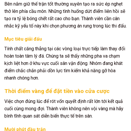
Bên nắm giữ thế trận tốt thường xuyên tạo ra sức ép nghẹt
thở lên phía cầu môn. Những tình huống dứt điểm liên hồi sẽ
tạo ra tỷ lệ bóng chết rất cao cho bạn. Thành viên cần cân
nhắc kỹ yếu tố này khi chọn phương án rung trong lúc thi đấu.
Mục tiêu giải đấu
Tính chất căng thẳng tại các vòng loại trực tiếp làm thay đổi
hoàn toàn tâm lý đá. Chúng ta sẽ thấy những pha va chạm
kịch liệt hơn ở khu vực cuối sân vận động. Nhóm đang khát
điểm chắc chắn phải dồn lực tìm kiếm khả năng gỡ hòa
nhanh chóng hơn.
Thời điểm vàng để đặt tiền vào cửa cược
Việc chọn đúng lúc để rót vốn quyết định rất lớn tới kết quả
cuối cùng mong đợi. Thành viên không nên vội vàng mà hãy
bình tĩnh quan sát diễn biến thực tế trên sân.
Mười phút đầu trận