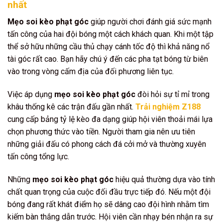
nhất
Mẹo soi kèo phạt góc
giúp người chơi đánh giá sức mạnh
tấn công của hai đội bóng một cách khách quan. Khi một tập
thể sở hữu những cầu thủ chạy cánh tốc độ thì khả năng nổ
tài góc rất cao. Bạn hãy chú ý đến các pha tạt bóng từ biên
vào trong vòng cấm địa của đối phương liên tục.
Việc áp dụng
mẹo soi kèo phạt góc
đòi hỏi sự tỉ mỉ trong
khâu thống kê các trận đấu gần nhất.
Trải nghiệm Z188
cung cấp bảng tỷ lệ kèo đa dạng giúp hội viên thoải mái lựa
chọn phương thức vào tiền. Người tham gia nên ưu tiên
những giải đấu có phong cách đá cởi mở và thường xuyên
tấn công tổng lực.
Những
mẹo soi kèo phạt góc
hiệu quả thường dựa vào tính
chất quan trọng của cuộc đối đầu trực tiếp đó. Nếu một đội
bóng đang rất khát điểm họ sẽ dâng cao đội hình nhằm tìm
kiếm bàn thắng dẫn trước. Hội viên cần nhạy bén nhận ra sự