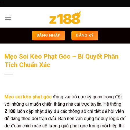
Skip
"
"
to
content
ĐĂNG NHẬP
ĐĂNG KÝ
Mẹo Soi Kèo Phạt Góc – Bí Quyết Phân
Tích Chuẩn Xác
Mẹo soi kèo phạt góc
đóng vai trò cực kỳ quan trọng đối
với những ai muốn chiến thắng nhà cái trực tuyến. Hệ thống
Z188
luôn cập nhật đầy đủ các thông số chi tiết để hội viên
dễ dàng theo dõi trận đấu. Bạn nên vận dụng tư duy logic để
dự đoán chính xác số lượng quả phạt góc trong mỗi hiệp thi