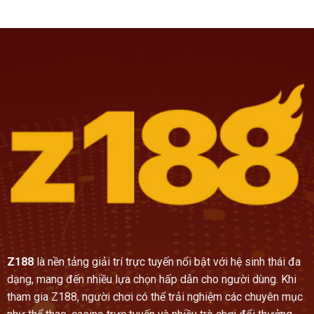
Z188
là nền tảng giải trí trực tuyến nổi bật với hệ sinh thái đa
dạng, mang đến nhiều lựa chọn hấp dẫn cho người dùng. Khi
tham gia Z188, người chơi có thể trải nghiệm các chuyên mục