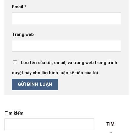
Email
*
Trang web
Lưu tên của tôi, email, và trang web trong trình
duyệt này cho lần bình luận kế tiếp của tôi.
Tìm kiếm
TÌM