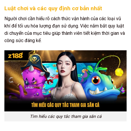
Luật chơi và các quy định cơ bản nhất
Người chơi cần hiểu rõ cách thức vận hành của các loại vũ
khí để tối ưu hóa lượng đạn sử dụng. Việc nắm bắt quy luật
di chuyển của mục tiêu giúp thành viên tiết kiệm thời gian và
công sức đáng kể.
Tìm hiểu các quy tắc tham gia săn cá